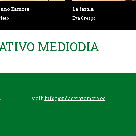
 uno Zamora
La farola
rieto
Eva Crespo
MATIVO MEDIODIA
C
Mail:
info@ondacerozamora.es