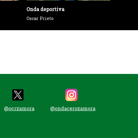
Onda deportiva
Tu voz e
Oscar Prieto
Sección 
@ocrzamora
@ondacerozamora