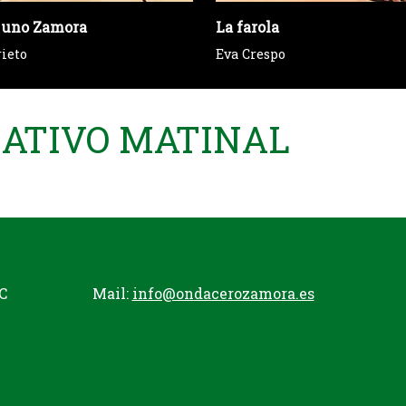
 uno Zamora
La farola
rieto
Eva Crespo
MATIVO MATINAL
C
Mail:
info@ondacerozamora.es