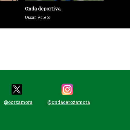
Onda deportiva
Tu voz e
Oscar Prieto
Sección 
@ocrzamora
@ondacerozamora