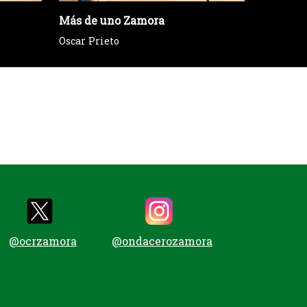
Más de uno Zamora
La farol
Oscar Prieto
Eva Cres
@ocrzamora
@ondacerozamora