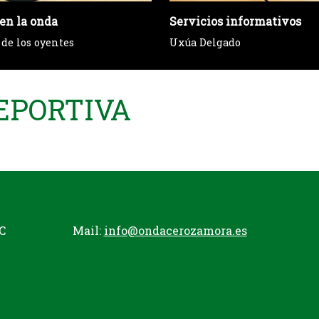
en la onda
Servicios informativos
 de los oyentes
Uxúa Delgado
EPORTIVA
C
Mail:
info@ondacerozamora.es