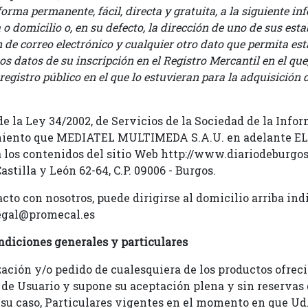
orma permanente, fácil, directa y gratuita, a la siguiente i
o domicilio o, en su defecto, la dirección de uno de sus est
de correo electrónico y cualquier otro dato que permita est
os datos de su inscripción en el Registro Mercantil en el que,
registro público en el que lo estuvieran para la adquisición 
de la Ley 34/2002, de Servicios de la Sociedad de la Inf
cimiento que MEDIATEL MULTIMEDA S.A.U. en adelante E
a los contenidos del sitio Web http://www.diariodeburgos
stilla y León 62-64, C.P. 09006 - Burgos.
cto con nosotros, puede dirigirse al domicilio arriba ind
legal@promecal.es
ndiciones generales y particulares
ación y/o pedido de cualesquiera de los productos ofrec
 de Usuario y supone su aceptación plena y sin reservas
n su caso, Particulares vigentes en el momento en que U