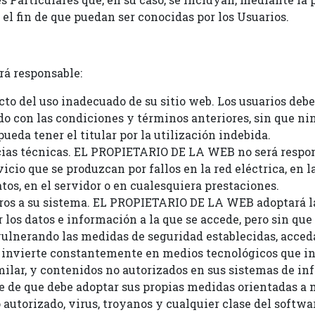
 el fin de que puedan ser conocidas por los Usuarios.
á responsable:
cto del uso inadecuado de su sitio web. Los usuarios debe
o con las condiciones y términos anteriores, sin que n
pueda tener el titular por la utilización indebida.
ncias técnicas. EL PROPIETARIO DE LA WEB no será respo
vicio que se produzcan por fallos en la red eléctrica, en 
tos, en el servidor o en cualesquiera prestaciones.
eros a su sistema. EL PROPIETARIO DE LA WEB adoptará l
r los datos e información a la que se accede, pero sin que
vulnerando las medidas de seguridad establecidas, acceda
nvierte constantemente en medios tecnológicos que in
milar, y contenidos no autorizados en sus sistemas de in
nte de que debe adoptar sus propias medidas orientadas a
 autorizado, virus, troyanos y cualquier clase del soft