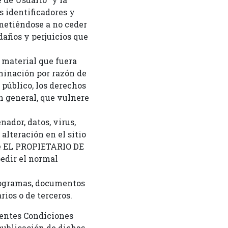
 identificadores y
ometiéndose a no ceder
 daños y perjuicios que
o material que fuera
iminación por razón de
 público, los derechos
en general, que vulnere
ador, datos, virus,
alteración en el sitio
 de EL PROPIETARIO DE
pedir el normal
 programas, documentos
rios o de terceros.
sentes Condiciones
publicación de dichas