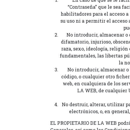
“Contraseña” que le sea fa
habilitadores para el acceso a
su uso ni a permitir el acceso
pu
No introducir, almacenar o 
difamatorio, injurioso, obscen
raza, sexo, ideología, religió
fundamentales, las libertas púb
la n
No introducir, almacenar o
código, o cualquier otro fiche
web, en cualquiera de los ser
LA WEB, de cualquier U
No destruir, alterar, utilizar
electrónicos, o, en genera
EL PROPIETARIO DE LA WEB podrá, 
Generales, así como las Condicione