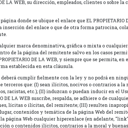
 LA WEB, su dirección, empleados, clientes o sobre la c
la página donde se ubique el enlace que EL PROPIETARIO
inserción del enlace o que de otra forma patrocina, colab
nte.
ualquier marca denominativa, gráfica o mixta o cualquier
o de la página del remitente salvo en los casos permiti
PROPIETARIO DE LA WEB, y siempre que se permita, en es
rma establecida en esta cláusula.
 deberá cumplir fielmente con la ley y no podrá en ning
terceros que: (I) sean ilícitos, nocivos o contrarios a la
, racistas, etc.); (II) induzcan o puedan inducir en el Usu
DE LA WEB suscribe, respalda, se adhiere o de cualquie
, lícitas o ilícitas, del remitente; (III) resulten inapro
 lugar, contenidos y temática de la página Web del remit
 la página Web cualquier hiperenlace (en adelante, "link"
ón o contenidos ilícitos, contrarios a la moral y buena