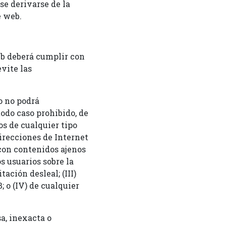
e derivarse de la
e web.
eb deberá cumplir con
vite las
o no podrá
todo caso prohibido, de
s de cualquier tipo
irecciones de Internet
 con contenidos ajenos
s usuarios sobre la
ación desleal; (III)
 o (IV) de cualquier
a, inexacta o