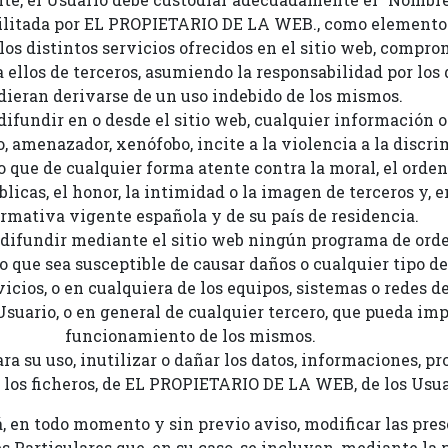
cilitada por EL PROPIETARIO DE LA WEB., como elementos
 los distintos servicios ofrecidos en el sitio web, compr
 a ellos de terceros, asumiendo la responsabilidad por los
dieran derivarse de un uso indebido de los mismos.
difundir en o desde el sitio web, cualquier información 
o, amenazador, xenófobo, incite a la violencia a la discr
n o que de cualquier forma atente contra la moral, el orden
licas, el honor, la intimidad o la imagen de terceros y, 
ormativa vigente española y de su país de residencia.
 difundir mediante el sitio web ningún programa de orden
ro que sea susceptible de causar daños o cualquier tipo de 
vicios, o en cualquiera de los equipos, sistemas o redes
suario, o en general de cualquier tercero, que pueda im
funcionamiento de los mismos.
 para su uso, inutilizar o dañar los datos, informaciones,
l, los ficheros, de EL PROPIETARIO DE LA WEB, de los Usua
en todo momento y sin previo aviso, modificar las pre
s Particulares que, en su caso, se incluyan, mediante la 