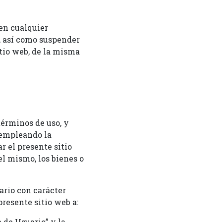
en cualquier
, así como suspender
tio web, de la misma
términos de uso, y
, empleando la
r el presente sitio
l mismo, los bienes o
ario con carácter
presente sitio web a:
 de Usuario” y la