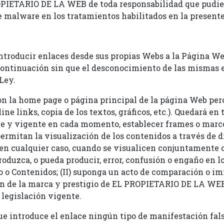
PIETARIO DE LA WEB de toda responsabilidad que pudies
 malware en los tratamientos habilitados en la present
introducir enlaces desde sus propias Webs a la Página W
 continuación sin que el desconocimiento de las mismas e
Ley.
n la home page o página principal de la página Web per
ne links, copia de los textos, gráficos, etc.). Quedará en 
ble y vigente en cada momento, establecer frames o marco
rmitan la visualización de los contenidos a través de d
, en cualquier caso, cuando se visualicen conjuntamente
roduzca, o pueda producir, error, confusión o engaño en lo
 o Contenidos; (II) suponga un acto de comparación o imit
ón de la marca y prestigio de EL PROPIETARIO DE LA WEB;
 legislación vigente.
ue introduce el enlace ningún tipo de manifestación fals