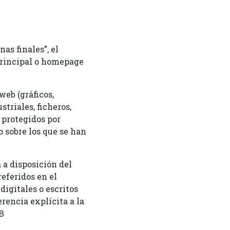
s finales”, el
principal o homepage
web (gráficos,
triales, ficheros,
 protegidos por
 sobre los que se han
 a disposición del
referidos en el
igitales o escritos
erencia explícita a la
B