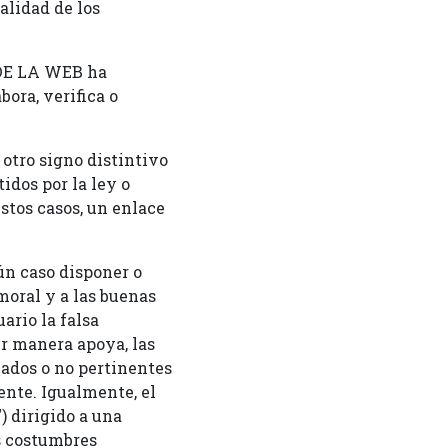
alidad de los
 DE LA WEB ha
ora, verifica o
 otro signo distintivo
dos por la ley o
tos casos, un enlace
ún caso disponer o
 moral y a las buenas
ario la falsa
r manera apoya, las
piados o no pertinentes
ente. Igualmente, el
) dirigido a una
s costumbres