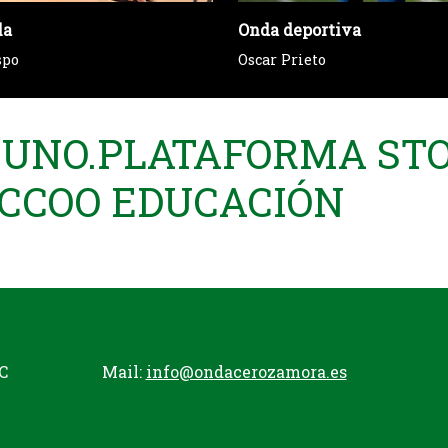
la
Onda deportiva
spo
Oscar Prieto
E UNO.PLATAFORMA STO
.CCOO EDUCACIÓN
C
Mail:
info@ondacerozamora.es