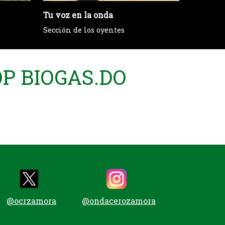
Tu voz en la onda
Servici
Sección de los oyentes
Uxúa De
P BIOGAS.DO
@ocrzamora
@ondacerozamora