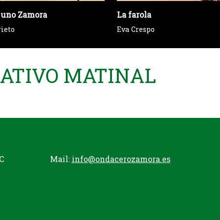
 uno Zamora
La farola
rieto
Eva Crespo
MATIVO MATINAL
C
Mail:
info@ondacerozamora.es