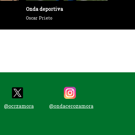
Onda deportiva
Tu voz e
Oscar Prieto
Sección 
@ocrzamora
@ondacerozamora