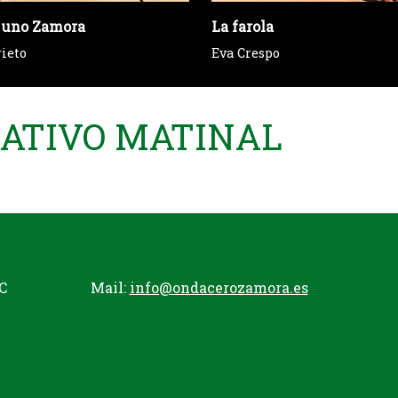
 uno Zamora
La farola
rieto
Eva Crespo
MATIVO MATINAL
C
Mail:
info@ondacerozamora.es