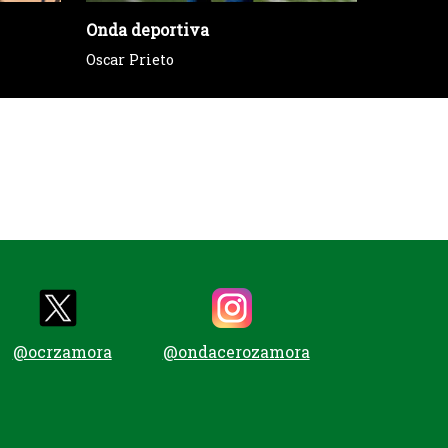
Onda deportiva
Tu voz e
Oscar Prieto
Sección 
@ocrzamora
@ondacerozamora