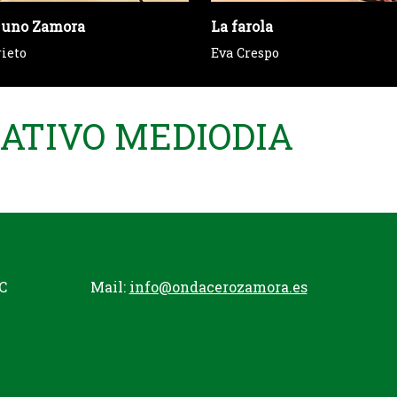
 uno Zamora
La farola
rieto
Eva Crespo
MATIVO MEDIODIA
C
Mail:
info@ondacerozamora.es