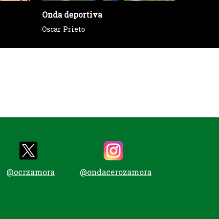
Onda deportiva
Tu voz e
Oscar Prieto
Sección 
@ocrzamora
@ondacerozamora