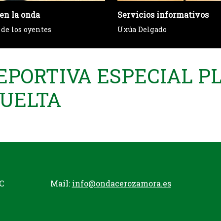
en la onda
Servicios informativos
 de los oyentes
Uxúa Delgado
EPORTIVA ESPECIAL P
UELTA
C
Mail:
info@ondacerozamora.es