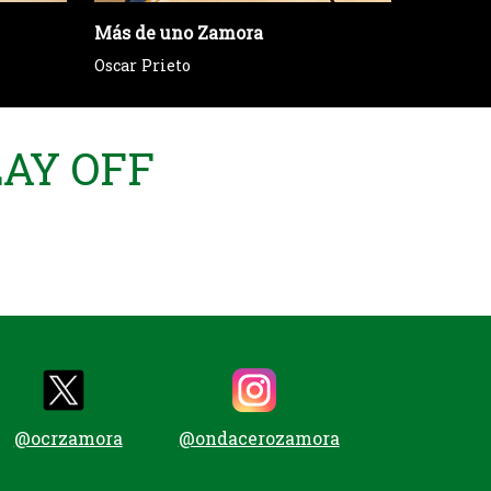
Más de uno Zamora
La farol
Oscar Prieto
Eva Cres
LAY OFF
@ocrzamora
@ondacerozamora