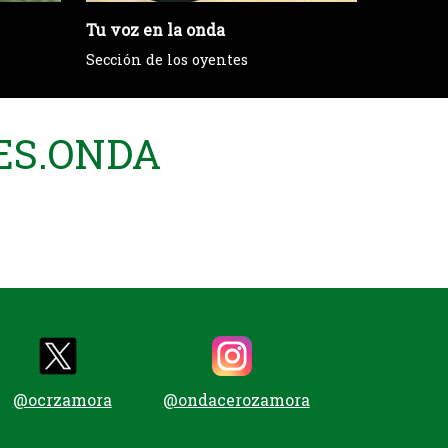
Tu voz en la onda
Servici
Sección de los oyentes
Uxúa De
ES.ONDA
@ocrzamora
@ondacerozamora