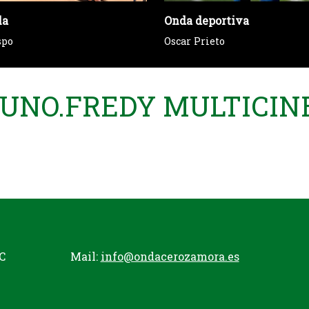
la
Onda deportiva
spo
Oscar Prieto
E UNO.FREDY MULTICIN
C
Mail:
info@ondacerozamora.es